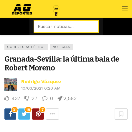
COBERTURA FÚTBOL
NOTICIAS
Granada-Sevilla: la última bala de
Robert Moreno
Rodrigo Vázquez
10/03/2021 6:20 AM
437
27
0
2,563
31
19
7