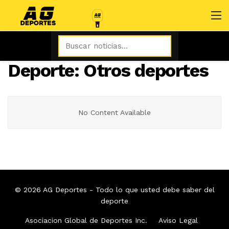
Deporte:
Otros deportes
No Content Available
© 2026
AG Deportes
- Todo lo que usted debe saber del
deporte
Asociacion Global de Deportes Inc.
Aviso Legal