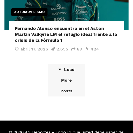
AUTOMOVILISMO
Fernando Alonso encuentra en el Aston
Martin Valkyrie LM el refugio ideal frente a la
crisis de la Fórmula 1
abril 17, 2026
2,655
83
424
Load
More
Posts
© 2026
AG Deportes
- Todo lo que usted debe saber del