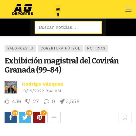
BALONCESTO
COBERTURA FÚTBOL
NOTICIAS
Exhibición magistral del Covirán
Granada (99-84)
Rodrigo Vázquez
10/16/2022 8:41 AM
436
27
0
2,558
31
19
7