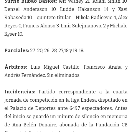
Surne Bilbao Basket:
Jeff Withey 21, Adam Smith 10,
Denzel Andersson 10, Ludde Hakanson 14 y Xavi
Rabaseda 10 – quinteto titular – Nikola Radicevic 4, Álex
Reyes 0, Francis Alonso 3, Emir Sulejmanovic 2 y Michale
Kyser 10.
Parciales:
27-20, 26-28, 27,18 y 19-18.
Árbitros:
Luis Miguel Castillo, Francisco Araña y
Andrés Fernández. Sin eliminados.
Incidencias:
Partido correspondiente a la cuarta
jornada de competición en la liga Endesa disputado en
el Palacio de Deportes ante 6497 espectadores. Antes
del inicio se guardó un minuto de silencio en memoria
de Ana Belén Donaire, abonada de la Fundación CB