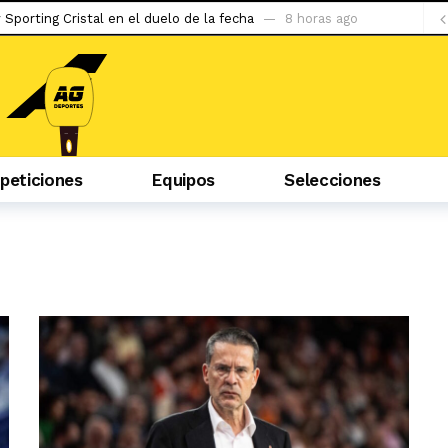
y Sporting Cristal en el duelo de la fecha
8 horas ago
evilla
22 horas ago
 la situación de Conor McGregor
23 horas ago
do ser capaz de llegar al tetracampeonato»
2 días ago
abzonspor
2 días ago
eticiones
Equipos
Selecciones
puerta a la gran apuesta de Simeone
2 días ago
iban mal, la hinchada me tiene cariño»
2 días ago
 podría debutar en Liga 1 ante la ‘U’
2 días ago
s con Pablo Guede y hasta pensé en irme»
2 días ago
Pantoja – Van y un duelo entre Tsarukyan y Ruffy
2 horas ago