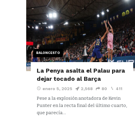
BALONCESTO
La Penya asalta el Palau para
dejar tocado al Barça
enero 5, 2025
2,568
80
411
Pese a la explosión anotadora de Kevin
Punter en la recta final del último cuarto,
que parecía…