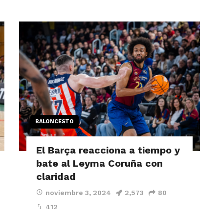
BALONCESTO
El Barça reacciona a tiempo y
bate al Leyma Coruña con
claridad
noviembre 3, 2024
2,573
80
412