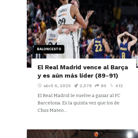
BALONCESTO
El Real Madrid vence al Barça
y es aún más líder (89-91)
abril 6, 2025
2,578
80
412
El Real Madrid le vuelve a ganar al FC
Barcelona. Es la quinta vez que los de
Chus Mateo…