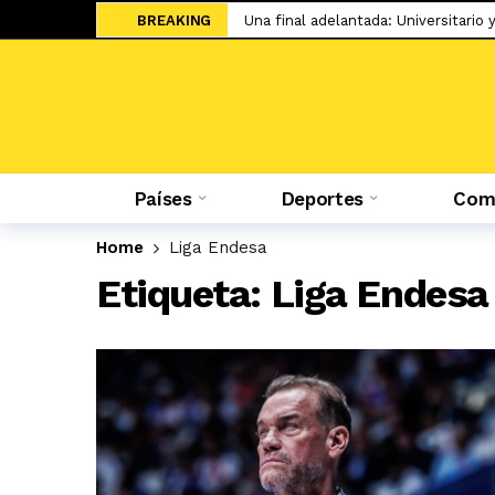
BREAKING
Una final adelantada: Universitario 
Sale a la luz el cartel de WOW 32 S
Islam Makhachev criticó duramente
Jesús Castillo: «La ‘U’ ha demostra
Salah ya tiene nuevo equipo: el Tr
Países
Deportes
Comp
El adiós de Nahuel Molina abre la 
Miguel Trauco: «No creo que me rec
Home
Liga Endesa
Sporting Cristal: Colombiano Cuesta
Etiqueta:
Liga Endesa
Federico Girotti: «Hubo discusione
El UFC 331 tendrá la revancha del 