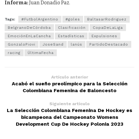
Informa:
Juan Donadio Paz.
Tags:
#FutbolArgentino
#goles
BaltasarRodriguez
BelgranoDeCórdoba
Clasificación
CopaDeLaLiga
EmociónEnLaCancha
Estadísticas
Expulsiones
GonzaloPiovi
JoseSand
lanús
PartidoDestacado
racing
ÚltimaFecha
Artículo anterior
Acabó el sueño preolímpico para la Selección
Colombiana Femenina de Baloncesto
Siguiente artículo
La Selección Colombiana Femenina De Hockey es
bicampeona del Campeonato Womens
Development Cup De Hockey Polonia 2023