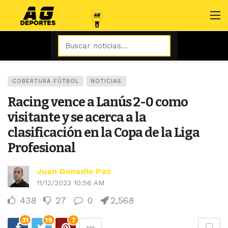
COBERTURA FÚTBOL
NOTICIAS
Racing vence a Lanús 2-0 como
visitante y se acerca a la
clasificación en la Copa de la Liga
Profesional
Juan Donadio Paz
11/12/2023 10:56 AM
438
27
0
2,568
31
19
7