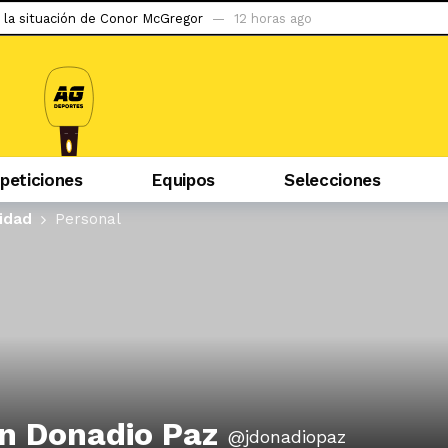
 la situación de Conor McGregor
12 horas ago
do ser capaz de llegar al tetracampeonato»
1 día ago
abzonspor
1 día ago
puerta a la gran apuesta de Simeone
2 días ago
iban mal, la hinchada me tiene cariño»
2 días ago
eticiones
Equipos
Selecciones
 podría debutar en Liga 1 ante la ‘U’
2 días ago
s con Pablo Guede y hasta pensé en irme»
2 días ago
vidad
Personal
er…»: uno de los marginados en River rompió el silencio
2 días ag
ego tras 2 años de sanción
2 días ago
evilla
11 horas ago
n Donadio Paz
@jdonadiopaz