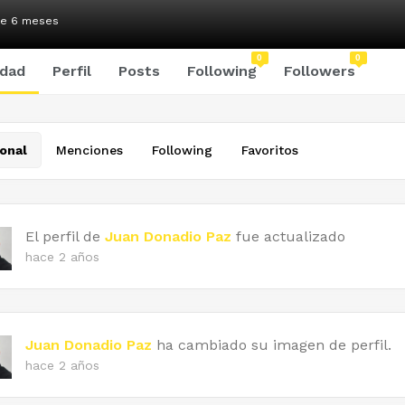
ce 6 meses
0
0
idad
Perfil
Posts
Following
Followers
onal
Menciones
Following
Favoritos
El perfil de
Juan Donadio Paz
fue actualizado
hace 2 años
Juan Donadio Paz
ha cambiado su imagen de perfil.
hace 2 años