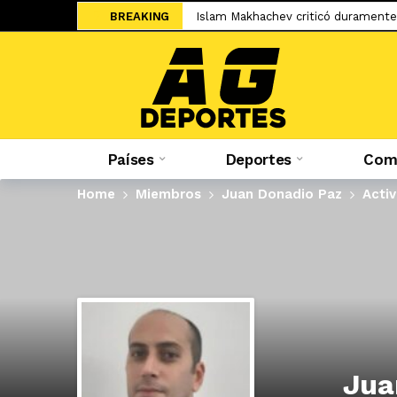
BREAKING
Islam Makhachev criticó duramente
Jesús Castillo: «La ‘U’ ha demostra
Salah ya tiene nuevo equipo: el Tr
El adiós de Nahuel Molina abre la 
Miguel Trauco: «No creo que me rec
Países
Deportes
Comp
Sporting Cristal: Colombiano Cuesta
Federico Girotti: «Hubo discusione
Home
Miembros
Juan Donadio Paz
Acti
«No está bueno estar en un contein
Mudryk vuelve a los terrenos de ju
Sale a la luz el cartel de WOW 32 S
Jua