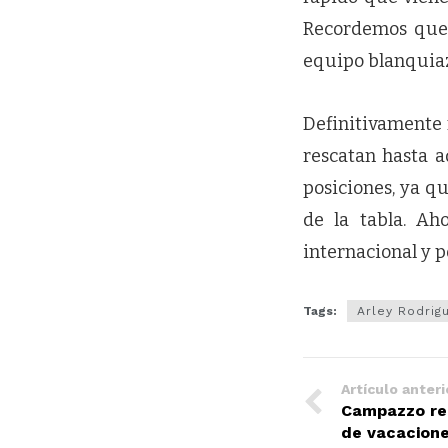
Recordemos que 
equipo blanquiaz
Definitivamente n
rescatan hasta aq
posiciones, ya q
de la tabla. A
internacional y p
Tags:
Arley Rodrig
Artículo anteri
Campazzo rem
de vacacion