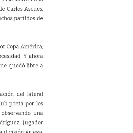
de Carlos Ascues,
uchos partidos de
por Copa América,
ecesidad. Y ahora
que quedó libre a
ación del lateral
lub poeta por los
n observando una
dríguez. Jugador
 división griega.