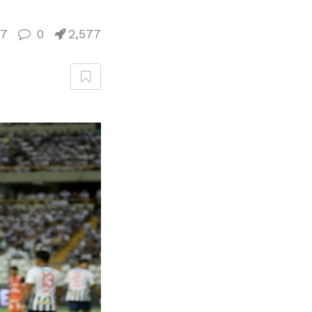
27
0
2,577