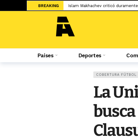
BREAKING
Islam Makhachev criticó duramente
Jesús Castillo: «La ‘U’ ha demostra
Salah ya tiene nuevo equipo: el Tr
El adiós de Nahuel Molina abre la 
Miguel Trauco: «No creo que me rec
Países
Deportes
Comp
Sporting Cristal: Colombiano Cuesta
Federico Girotti: «Hubo discusione
«No está bueno estar en un contein
COBERTURA FÚTBOL
Mudryk vuelve a los terrenos de ju
La Uni
Sale a la luz el cartel de WOW 32 S
busca 
Claus