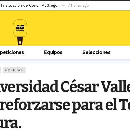
 la situación de Conor McGregor
7 horas ago
do ser capaz de llegar al tetracampeonato»
23 horas ago
abzonspor
1 día ago
puerta a la gran apuesta de Simeone
1 día ago
iban mal, la hinchada me tiene cariño»
2 días ago
eticiones
Equipos
Selecciones
 podría debutar en Liga 1 ante la ‘U’
2 días ago
s con Pablo Guede y hasta pensé en irme»
2 días ago
er…»: uno de los marginados en River rompió el silencio
2 días ag
NOTICIAS
ego tras 2 años de sanción
2 días ago
versidad César Vall
evilla
6 horas ago
reforzarse para el 
ura.