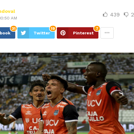
ndoval
439
10:50 AM
31
19
7
ebook
Twitter
Pinterest