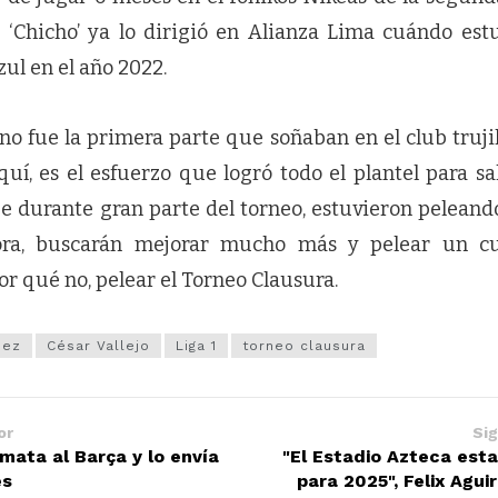
‘Chicho’ ya lo dirigió en Alianza Lima cuándo est
ul en el año 2022.
o fue la primera parte que soñaban en el club trujil
uí, es el esfuerzo que logró todo el plantel para sa
ue durante gran parte del torneo, estuvieron peleando
hora, buscarán mejorar mucho más y pelear un c
or qué no, pelear el Torneo Clausura.
uez
César Vallejo
Liga 1
torneo clausura
or
Sig
ata al Barça y lo envía
"El Estadio Azteca est
es
para 2025", Felix Agui