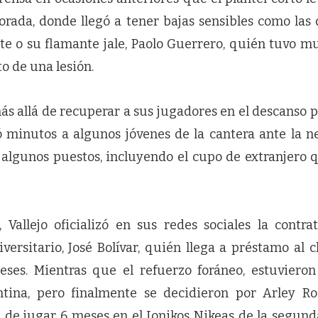
orada, donde llegó a tener bajas sensibles como las 
te o su flamante jale, Paolo Guerrero, quién tuvo m
o de una lesión.
más allá de recuperar a sus jugadores en el descanso 
gó minutos a algunos jóvenes de la cantera ante la n
 algunos puestos, incluyendo el cupo de extranjero 
Vallejo oficializó en sus redes sociales la contrat
versitario, José Bolívar, quién llega a préstamo al c
eses. Mientras que el refuerzo foráneo, estuviero
tina, pero finalmente se decidieron por Arley Ro
 de jugar 6 meses en el Ionikos Nikeas de la segunda