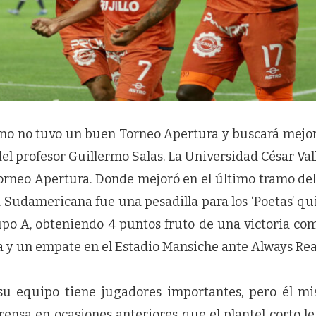
lano no tuvo un buen Torneo Apertura y buscará mejor
el profesor Guillermo Salas. La Universidad César Val
Torneo Apertura. Donde mejoró en el último tramo de
 Sudamericana fue una pesadilla para los ‘Poetas’ q
upo A, obteniendo 4 puntos fruto de una victoria com
ia y un empate en el Estadio Mansiche ante Always Rea
su equipo tiene jugadores importantes, pero él m
ensa en ocasiones anteriores que el plantel corto le