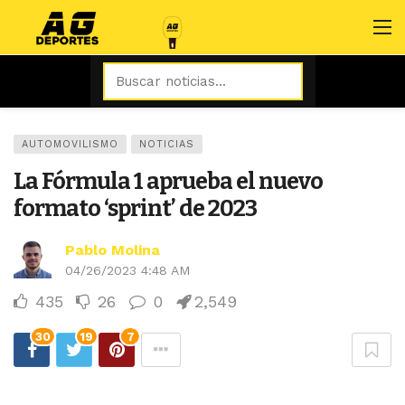
AUTOMOVILISMO
NOTICIAS
La Fórmula 1 aprueba el nuevo
formato ‘sprint’ de 2023
Pablo Molina
04/26/2023 4:48 AM
435
26
0
2,549
30
19
7