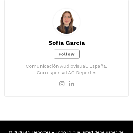
Sofía García
Follow
Comunicación Audiovisual, España,
Corresponsal AG Deportes
© 2026
AG Deportes
- Todo lo que usted debe saber del