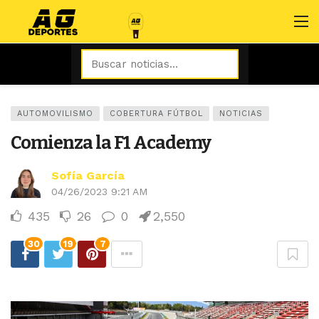
AUTOMOVILISMO
COBERTURA FÚTBOL
NOTICIAS
Comienza la F1 Academy
Sofía García
04/26/2023 9:21 AM
435
26
0
2,550
30
19
7