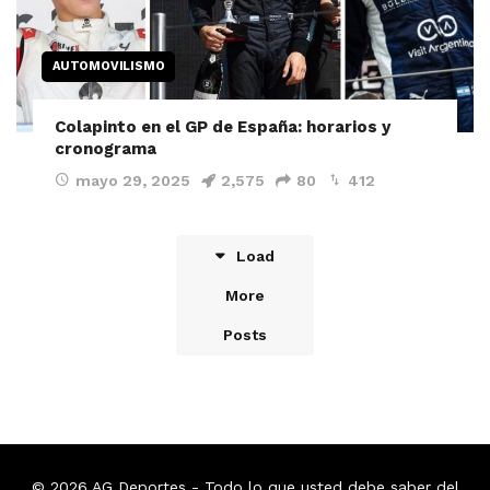
AUTOMOVILISMO
Colapinto en el GP de España: horarios y
cronograma
mayo 29, 2025
2,575
80
412
Load
More
Posts
© 2026
AG Deportes
- Todo lo que usted debe saber del