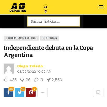
COBERTURA FÚTBOL
NOTICIAS
Independiente debuta en la Copa
Argentina
Diego Toledo
03/25/2022 10:00 AM
435
26
3
2,550
30
19
7