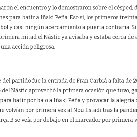
naron el encuentro y lo demostraron sobre el césped,
nes para batir a Iñaki Peña. Eso si, los primeros trein
tbol y casi ningún acercamiento a puerta contraria. S
 primera mitad el Nàstic ya avisaba y estaba cerca de 
una acción peligrosa.
del partido fue la entrada de Fran Carbià a falta de 
ro del Nàstic aprovechó la primera ocasión que tuvo, 
ara batir por bajo a Iñaki Peña y provocar la alegría 
e volvían por primera vez al Nou Estadi tras la pandem
rça B se veía por debajo en el marcador por primera v