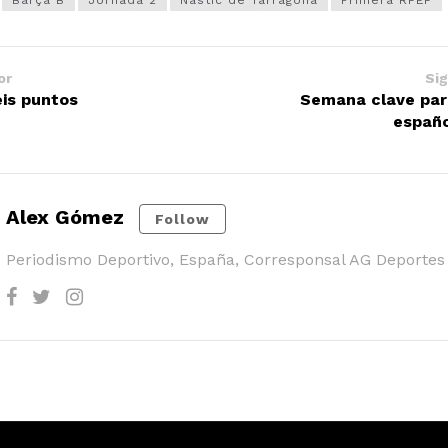
Barça B
Jornada 2
Nàstic de Tarragona
Primera RFEF
or
Sig
eis puntos
Semana clave par
españ
Alex Gómez
Follow
Periodismo Deportivo, España, Corresponsal AG Deportes