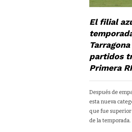
El filial a
temporada
Tarragona 
partidos t
Primera R
Después de empata
esta nueva catego
que fue superior 
de la temporada.