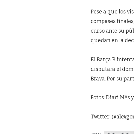
Pese a que los vi
compases finales,
curso ante su públ
quedan en la dec
El Barça B inten
disputará el domi
Brava. Por su par
Fotos: Diari Més
Twitter: @alexg