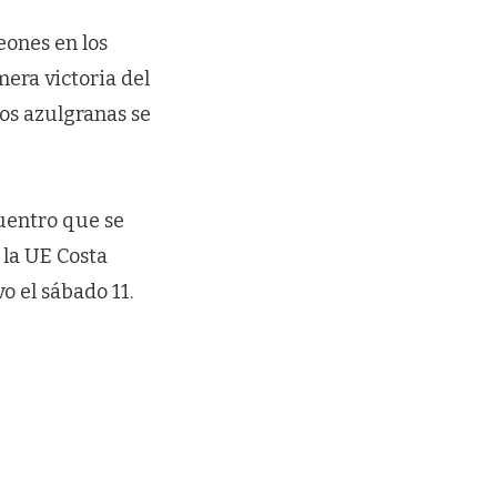
eones en los
mera victoria del
Los azulgranas se
cuentro que se
 la UE Costa
o el sábado 11.