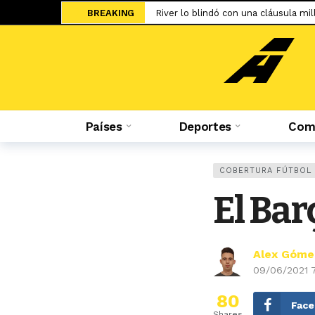
BREAKING
River lo blindó con una cláusula mill
El UFC 331 tendrá la revancha del 
Una final adelantada: Universitario 
Sale a la luz el cartel de WOW 32 S
Islam Makhachev criticó duramente
Países
Deportes
Comp
Jesús Castillo: «La ‘U’ ha demostra
Salah ya tiene nuevo equipo: el Tr
El adiós de Nahuel Molina abre la 
COBERTURA FÚTBOL
Miguel Trauco: «No creo que me rec
El Bar
Hicieron tablas: La ‘U’ empató en su
Alex Góme
09/06/2021 
80
Fac
Shares