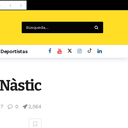
o
Deportistas
 Nàstic
27
0
2,564