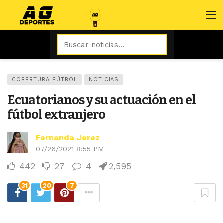
COBERTURA FÚTBOL
NOTICIAS
Ecuatorianos y su actuación en el
fútbol extranjero
Fernanda Jerez
07/26/2021 8:55 PM
442
27
4
2,595
31
20
7