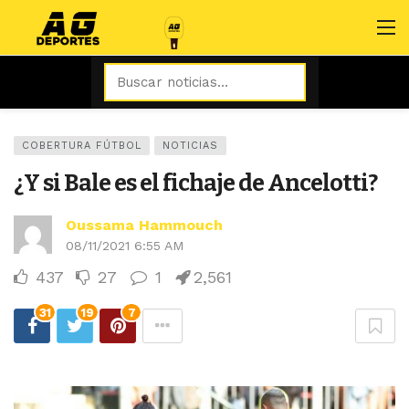
COBERTURA FÚTBOL
NOTICIAS
¿Y si Bale es el fichaje de Ancelotti?
Oussama Hammouch
08/11/2021 6:55 AM
437
27
1
2,561
31
19
7