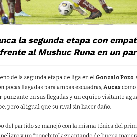
anca la segunda etapa con empa
) frente al Mushuc Runa en un par
reno de la segunda etapa de liga en el
Gonzalo Pozo
,
n pocas llegadas para ambas escuadras,
Aucas
como 
ser punzante en sus llegadas y un equipo visitante ag
pe, pero al igual que su rival sin hacer daño.
 del partido se manejó con la misma tónica del primer
 peligro y un “ponchito” aguantando de buena maner