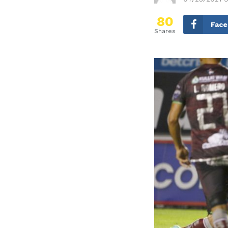
80
Fac
Shares