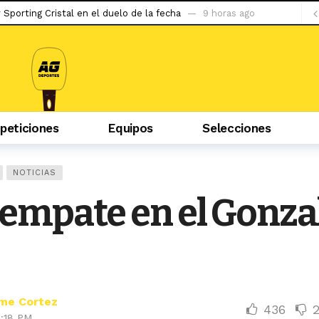
y Sporting Cristal en el duelo de la fecha
9 horas ago
evilla
23 horas ago
 la situación de Conor McGregor
24 horas ago
do ser capaz de llegar al tetracampeonato»
2 días ago
abzonspor
2 días ago
eticiones
Equipos
Selecciones
puerta a la gran apuesta de Simeone
2 días ago
iban mal, la hinchada me tiene cariño»
2 días ago
 podría debutar en Liga 1 ante la ‘U’
2 días ago
NOTICIAS
s con Pablo Guede y hasta pensé en irme»
2 días ago
 empate en el Gonza
Pantoja – Van y un duelo entre Tsarukyan y Ruffy
4 horas ago
me Cortez
436
9:18 PM