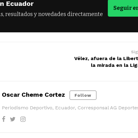
en Ecuador
Seguir 
as, resultados y novedades directamente
Sig
Vélez, afuera de la Liber
la mirada en la Li
Oscar Cheme Cortez
Follow
Periodismo Deportivo, Ecuador, Corresponsal AG Deporte