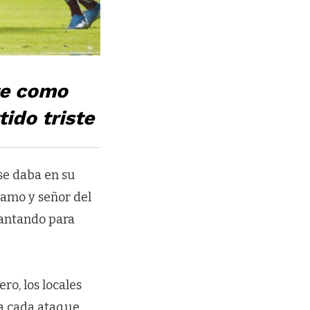
te como
tido triste
 se daba en su
amo y señor del
uantando para
o, los locales
a cada ataque.