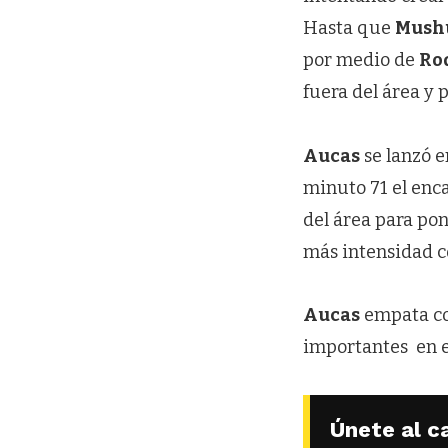
Hasta que
Mush
por medio de
Ro
fuera del área y 
Aucas
se lanzó e
minuto 71 el enc
del área para pon
más intensidad co
Aucas
empata com
importantes en e
Únete al c