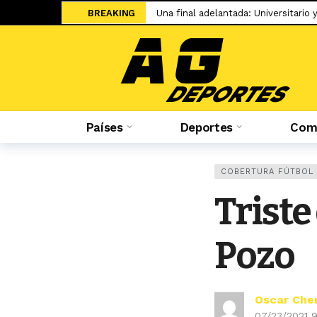
BREAKING
Una final adelantada: Universitario 
Sale a la luz el cartel de WOW 32 S
Islam Makhachev criticó duramente
Jesús Castillo: «La ‘U’ ha demostra
Salah ya tiene nuevo equipo: el Tr
Países
Deportes
Comp
El adiós de Nahuel Molina abre la 
Miguel Trauco: «No creo que me rec
Sporting Cristal: Colombiano Cuesta
COBERTURA FÚTBOL
Federico Girotti: «Hubo discusione
Triste
El UFC 331 tendrá la revancha del 
Pozo
Oscar Che
07/23/2021 