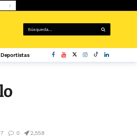
Deportistas
lo
27
0
2,558