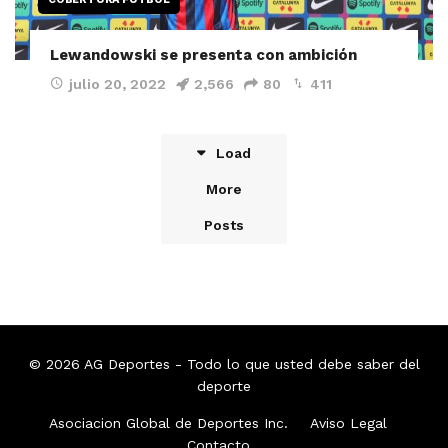
Lewandowski se presenta con ambición
julio 20, 2022
2,566
80
411
Load
More
Posts
© 2026
AG Deportes
- Todo lo que usted debe saber del
deporte
Asociacion Global de Deportes Inc.
Aviso Legal
Contacto