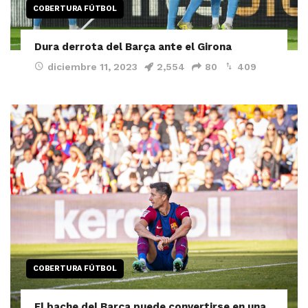
COBERTURA FÚTBOL
Dura derrota del Barça ante el Girona
diciembre 11, 2023
2,554
80
409
COBERTURA FÚTBOL
El bache del Barça puede convertirse en una