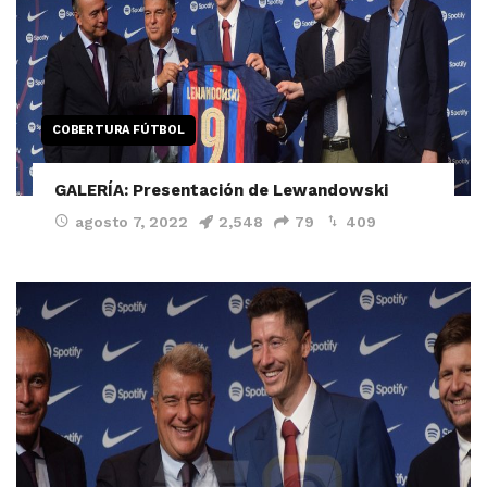
COBERTURA FÚTBOL
GALERÍA: Presentación de Lewandowski
agosto 7, 2022
2,548
79
409