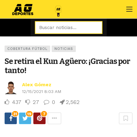
COBERTURA FÚTBOL
NOTICIAS
Se retira el Kun Agüero: ¡Gracias por
tanto!
Alex Gómez
12/15/2021 8:03 AM
437
27
0
2,562
31
19
7