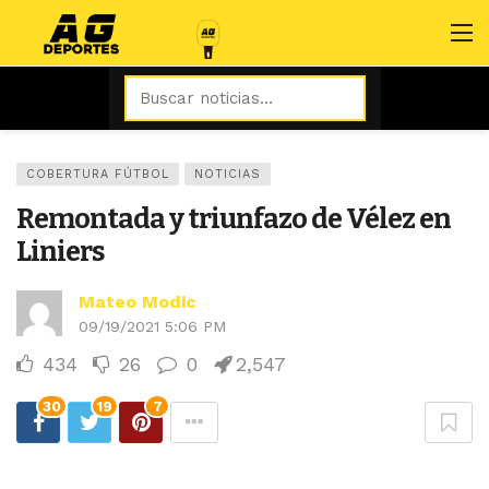
COBERTURA FÚTBOL
NOTICIAS
Remontada y triunfazo de Vélez en
Liniers
Mateo Modic
09/19/2021 5:06 PM
434
26
0
2,547
30
19
7