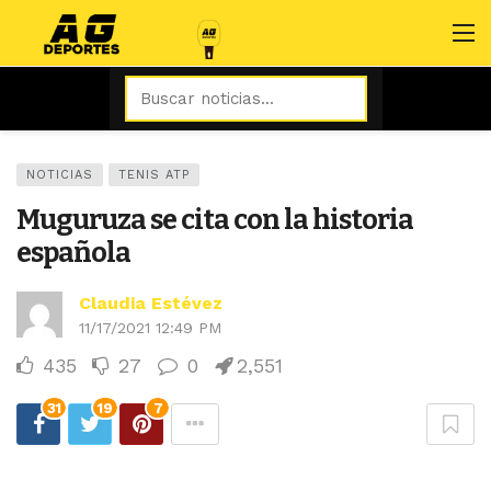
NOTICIAS
TENIS ATP
Muguruza se cita con la historia
española
Claudia Estévez
11/17/2021 12:49 PM
435
27
0
2,551
31
19
7