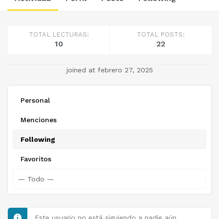
TOTAL LECTURAS:
TOTAL POSTS:
10
22
joined at febrero 27, 2025
Personal
Menciones
Following
Favoritos
Este usuario no está siguiendo a nadie aún.