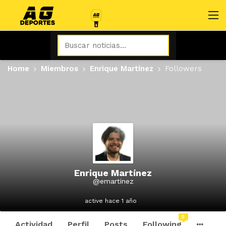
Home
Miembros
Enrique Martínez
Followers
Enrique Martínez
@emartinez
active hace 1 año
0
Actividad
Perfil
Posts
Following