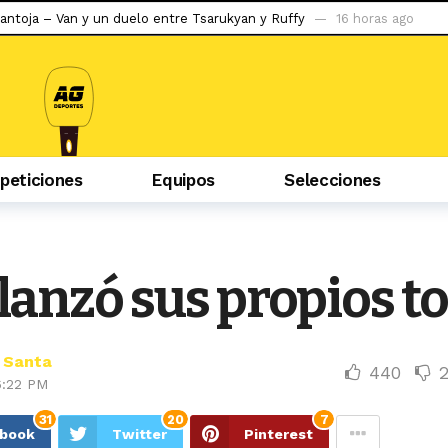
Pantoja – Van y un duelo entre Tsarukyan y Ruffy
16 horas ago
y Sporting Cristal en el duelo de la fecha
22 horas ago
evilla
1 día ago
 la situación de Conor McGregor
2 días ago
do ser capaz de llegar al tetracampeonato»
2 días ago
eticiones
Equipos
Selecciones
abzonspor
2 días ago
puerta a la gran apuesta de Simeone
3 días ago
iban mal, la hinchada me tiene cariño»
3 días ago
 podría debutar en Liga 1 ante la ‘U’
3 días ago
lanzó sus propios t
onaria, no rindió y arregló su salida a un club de Brasil
4 horas ago
 Santa
440
6:22 PM
31
20
7
ebook
Twitter
Pinterest