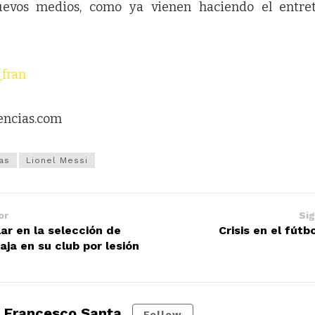
uevos medios, como ya vienen haciendo el entret
_fran
encias.com
as
Lionel Messi
or
Sig
ar en la selección de
Crisis en el fút
aja en su club por lesión
Francesco Santa
Follow