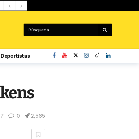
Deportistas
okens
27
0
2,585