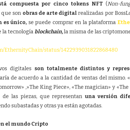
está compuesta por cinco tokens NFT
(
N
on-fung
, que son
obras de arte digital
realizadas por BossL
 es único,
se puede comprar en la plataforma
Ethe
 la tecnología
blockchain,
la misma de las criptomon
com/EthernityChain/status/1422939031822868480
ivos digitales
son totalmente distintos y repre
varía de acuerdo a la cantidad de ventas del mismo. 
morrow» ,»The King Piece», «The magician» y «The 
 de las piezas, que representan
una versión dife
endo subastadas y otras ya están agotadas.
en el mundo Cripto