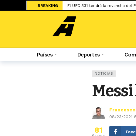
BREAKING
El UFC 331 tendrá la revancha del 
Una final adelantada: Universitario 
Sale a la luz el cartel de WOW 32 S
Islam Makhachev criticó duramente
Jesús Castillo: «La ‘U’ ha demostra
Países
Deportes
Comp
Salah ya tiene nuevo equipo: el Tr
El adiós de Nahuel Molina abre la 
Miguel Trauco: «No creo que me rec
NOTICIAS
Sporting Cristal: Colombiano Cuesta
Messi 
River lo blindó con una cláusula mill
Francesco
08/23/2021 
81
Fac
Shares