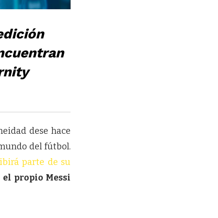
edición
ncuentran
rnity
aneidad dese hace
mundo del fútbol.
ibirá parte de su
,
el propio Messi