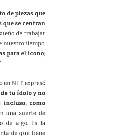
to de piezas que
s que se centran
l sueño de trabajar
e nuestro tiempo,
as para el ícono;
”
o en NFT, expresó
de tu ídolo y no
 incluso, como
on una suerte de
o de algo. Es la
enta de que tiene