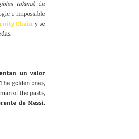
ibles tokens
) de
ogic e Impossible
rnity Chain
y se
edas.
sentan un valor
«The golden one»,
man of the past»,
rente de Messi.