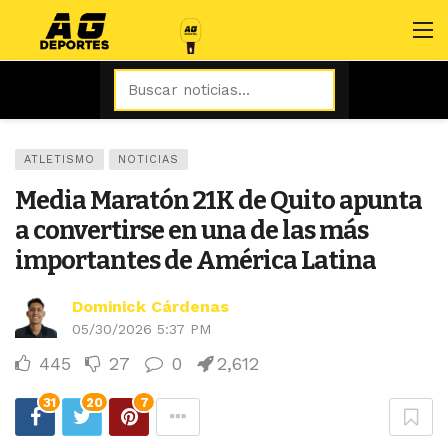
ATLETISMO
NOTICIAS
Media Maratón 21K de Quito apunta
a convertirse en una de las más
importantes de América Latina
Dominick Cárdenas
05/30/2026 5:37 PM
445
27
0
2,612
31
20
7