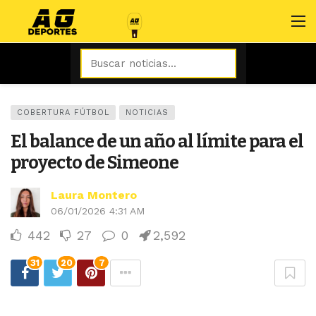
COBERTURA FÚTBOL
NOTICIAS
El balance de un año al límite para el
proyecto de Simeone
Laura Montero
06/01/2026 4:31 AM
442
27
0
2,592
31
20
7