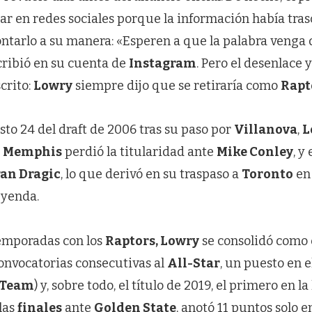
ar en redes sociales porque la información había tra
ntarlo a su manera: «Esperen a que la palabra venga 
cribió en su cuenta de
Instagram
. Pero el desenlace 
crito:
Lowry
siempre dijo que se retiraría como
Rapt
sto 24 del draft de 2006 tras su paso por
Villanova
,
L
n
Memphis
perdió la titularidad ante
Mike Conley
, y
an Dragic
, lo que derivó en su traspaso a
Toronto
en 
eyenda.
emporadas con los
Raptors, Lowry
se consolidó como e
convocatorias consecutivas al
All-Star
, un puesto en 
 Team
) y, sobre todo, el título de 2019, el primero en la
las
finales
ante
Golden State
, anotó 11 puntos solo e