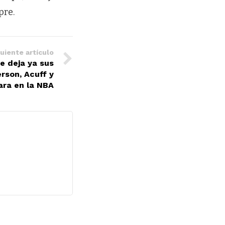
pre.
uiente artículo
 deja ya sus
erson, Acuff y
ara en la NBA