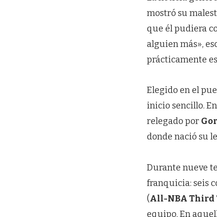
mostró su malest
que él pudiera co
alguien más», es
prácticamente es
Elegido en el pue
inicio sencillo. E
relegado por
Gor
donde nació su l
Durante nueve t
franquicia: seis 
(
All-NBA Third
equipo. En aquel