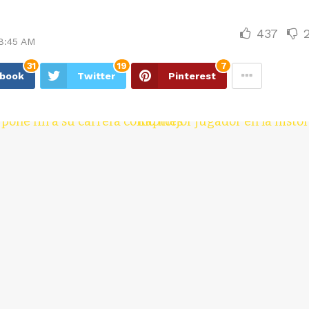
437
8:45 AM
31
19
7
ebook
Twitter
Pinterest