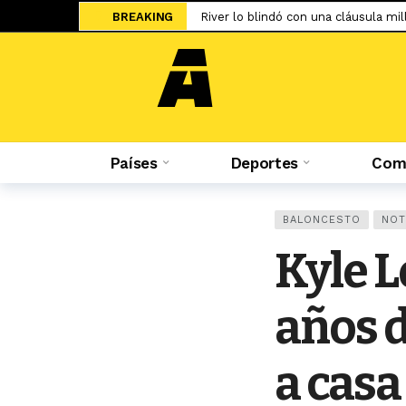
BREAKING
River lo blindó con una cláusula mill
El UFC 331 tendrá la revancha del 
Una final adelantada: Universitario 
Sale a la luz el cartel de WOW 32 S
Islam Makhachev criticó duramente
Países
Deportes
Comp
Jesús Castillo: «La ‘U’ ha demostra
Salah ya tiene nuevo equipo: el Tr
El adiós de Nahuel Molina abre la 
BALONCESTO
NOT
Miguel Trauco: «No creo que me rec
Kyle L
Hicieron tablas: La ‘U’ empató en su
años d
a casa