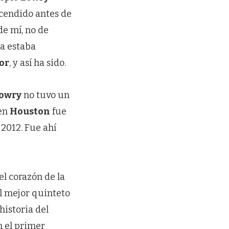
scendido antes de
de mí, no de
ya estaba
or
, y así ha sido.
owry
no tuvo un
 en
Houston
fue
2012. Fue ahí
l corazón de la
el mejor quinteto
 historia del
n el primer