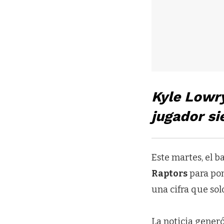
Kyle Lowry
jugador si
Este martes, el b
Raptors
para pon
una cifra que sol
La noticia generó