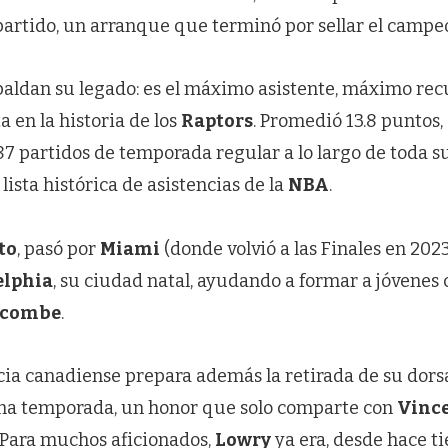
 partido, un arranque que terminó por sellar el campe
aldan su legado: es el máximo asistente, máximo rec
a en la historia de los
Raptors
. Promedió 13.8 puntos, 
187 partidos de temporada regular a lo largo de toda s
 lista histórica de asistencias de la
NBA
.
to
, pasó por
Miami
(donde volvió a las Finales en 2023
elphia
, su ciudad natal, ayudando a formar a jóvene
ecombe
.
icia canadiense prepara además la retirada de su dor
ma temporada, un honor que solo comparte con
Vince
. Para muchos aficionados,
Lowry
ya era, desde hace t