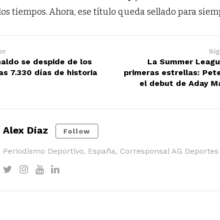
los tiempos. Ahora, ese título queda sellado para siem
or
Sig
naldo se despide de los
La Summer League
as 7.330 días de historia
primeras estrellas: Pet
el debut de Aday M
Alex Díaz
Follow
Periodismo Deportivo, España, Corresponsal AG Deportes