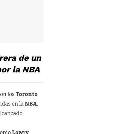
rera de un
por la NBA
con los
Toronto
adas en la
NBA
,
alcanzado.
ropio
Lowry