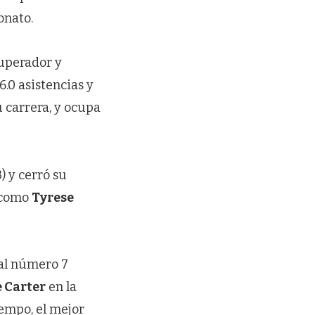
onato.
uperador y
6.0 asistencias y
u carrera, y ocupa
) y cerró su
s como
Tyrese
sal número 7
 Carter
en la
iempo, el mejor