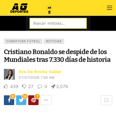
COBERTURA FÚTBOL
NOTICIAS
Cristiano Ronaldo se despide de los
Mundiales tras 7.330 días de historia
Eva Da Rocha Gallar
07/07/2026 7:55 AM
439
27
0
2,576
31
19
7