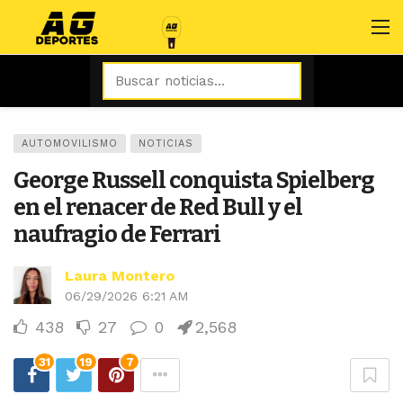
AUTOMOVILISMO
NOTICIAS
George Russell conquista Spielberg
en el renacer de Red Bull y el
naufragio de Ferrari
Laura Montero
06/29/2026 6:21 AM
438
27
0
2,568
31
19
7