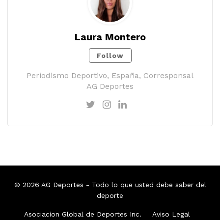
Laura Montero
Follow
Periodismo Deportivo, España, Corresponsal
AG Deportes
© 2026
AG Deportes
- Todo lo que usted debe saber del
deporte
Asociacion Global de Deportes Inc.
Aviso Legal