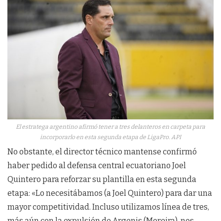
El estratega argentino afirmó tener a tres delanteros en carpeta para
incorporarlo en esta segunda etapa de LigaPro. API
No obstante, el director técnico mantense confirmó
haber pedido al defensa central ecuatoriano Joel
Quintero para reforzar su plantilla en esta segunda
etapa: «Lo necesitábamos (a Joel Quintero) para dar una
mayor competitividad. Incluso utilizamos línea de tres,
más aún con la expulsión de Argenis (Moreira), nos