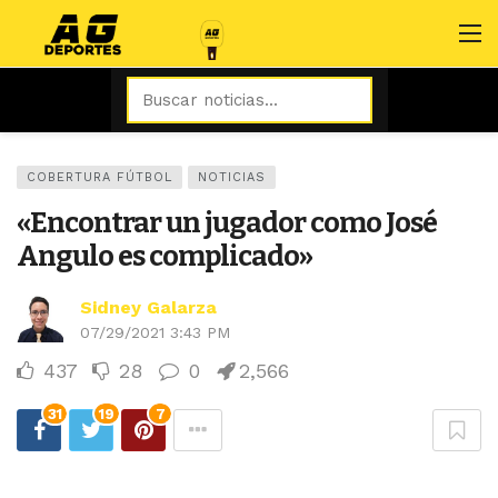
COBERTURA FÚTBOL
NOTICIAS
«Encontrar un jugador como José
Angulo es complicado»
Sidney Galarza
07/29/2021 3:43 PM
437
28
0
2,566
31
19
7