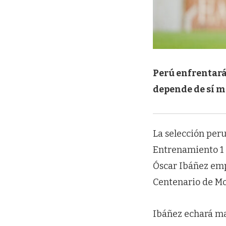
Perú enfrentará 
depende de sí m
La selección per
Entrenamiento 1 d
Óscar Ibáñez emp
Centenario de Mon
Ibáñez echará m