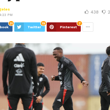
geles
438
4:23 PM
31
19
7
ebook
Twitter
Pinterest