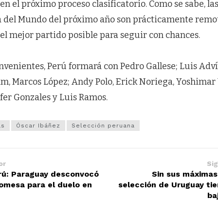
n el próximo proceso clasificatorio. Como se sabe, la
pa del Mundo del próximo año son prácticamente remot
el mejor partido posible para seguir con chances.
nvenientes, Perú formará con Pedro Gallese; Luis Adv
am, Marcos López; Andy Polo, Erick Noriega, Yoshimar
fer Gonzales y Luis Ramos.
as
Óscar Ibáñez
Selección peruana
or
Sig
rú: Paraguay desconvocó
Sin sus máximas 
romesa para el duelo en
selección de Uruguay tie
ba