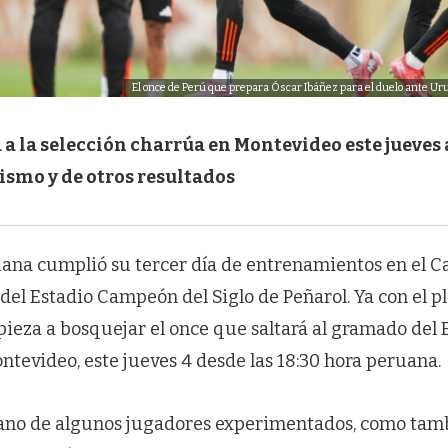
El once de Perú que prepara Óscar Ibáñez para el duelo ante Uru
a la selección charrúa en Montevideo este jueves a
ismo y de otros resultados
uana cumplió su tercer día de entrenamientos en el 
el Estadio Campeón del Siglo de Peñarol. Ya con el p
ieza a bosquejar el once que saltará al gramado del 
tevideo, este jueves 4 desde las 18:30 hora peruana.
ano de algunos jugadores experimentados, como tam