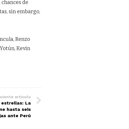
s chances de
as, sin embargo,
íncula, Renzo
 Yotún, Kevin
uiente artículo
estrellas: La
ne hasta seis
jas ante Perú