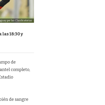
guay por las Clasificatorias
 las 18:30 y
Campo de
lantel completo,
Estadio
bién de sangre