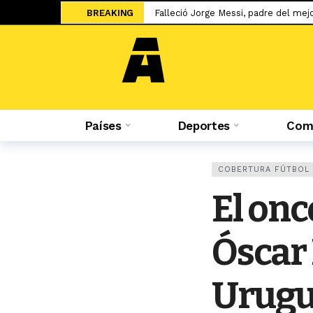
BREAKING
Falleció Jorge Messi, padre del mej
Yan Diomandé: Velocidad, talento y
Hicieron tablas: La ‘U’ empató en su
River lo blindó con una cláusula mill
El UFC 331 tendrá la revancha del 
Países
Deportes
Comp
Una final adelantada: Universitario 
Sale a la luz el cartel de WOW 32 S
Islam Makhachev criticó duramente
COBERTURA FÚTBOL
Jesús Castillo: «La ‘U’ ha demostra
El onc
«No lo veo, en este momento…»: la
Óscar 
Urugua