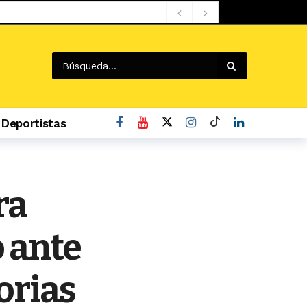
Deportistas
ra
e vuelta de Ramón Díaz
1 día ago
o ante
orias