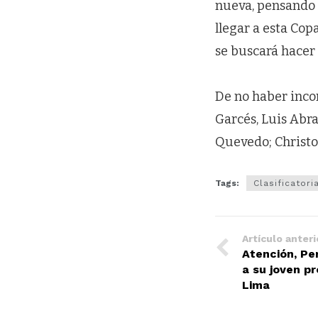
nueva, pensando e
llegar a esta Co
se buscará hacer 
De no haber inco
Garcés, Luis Abr
Quevedo; Christo
Tags:
Clasificatori
Artículo anteri
Atención, Pe
a su joven p
Lima