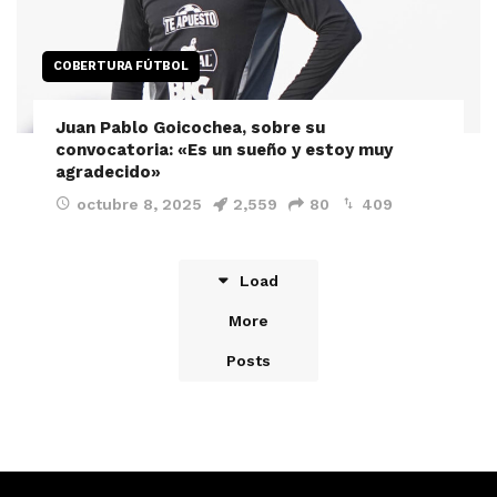
COBERTURA FÚTBOL
Juan Pablo Goicochea, sobre su
convocatoria: «Es un sueño y estoy muy
agradecido»
octubre 8, 2025
2,559
80
409
Load
More
Posts