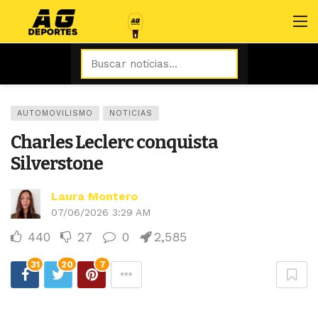
AUTOMOVILISMO
NOTICIAS
Charles Leclerc conquista
Silverstone
Laura Montero
07/06/2026 3:29 AM
440
27
0
2,585
31
20
7