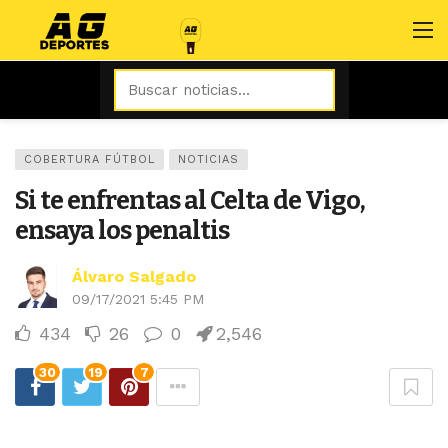
COBERTURA FÚTBOL
NOTICIAS
Si te enfrentas al Celta de Vigo,
ensaya los penaltis
Álvaro Salgado
09/17/2021 5:45 PM
434
26
0
2,546
30
19
7