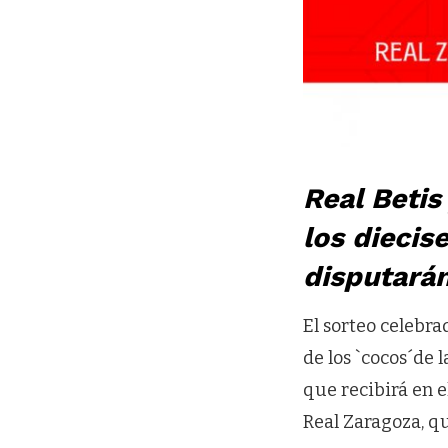
Real Betis
los diecis
disputarán
El sorteo celebr
de los `cocos´de 
que recibirá en e
Real Zaragoza, q