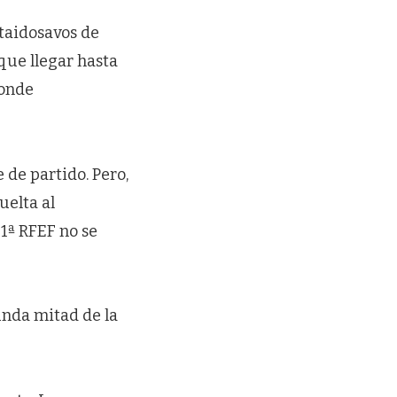
ntaidosavos de
 que llegar hasta
donde
 de partido. Pero,
uelta al
 1ª RFEF no se
unda mitad de la