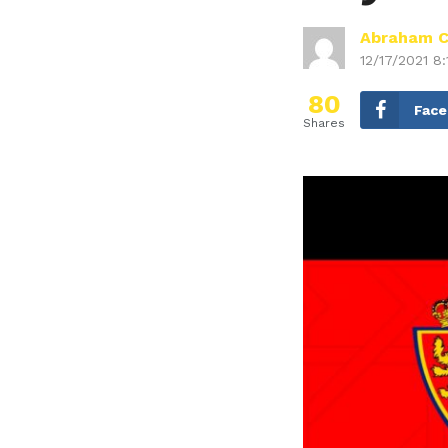
Abraham 
12/17/2021 8
80
Fac
Shares