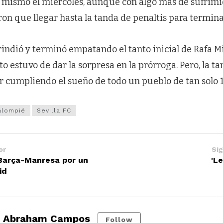
lo mismo el miércoles, aunque con algo más de sufrimi
ron que llegar hasta la tanda de penaltis para termina
rindió y terminó empatando el tanto inicial de Rafa Mi
o estuvo de dar la sorpresa en la prórroga. Pero, la ta
r cumpliendo el sueño de todo un pueblo de tan solo 1
alompié
Sevilla FC
or
Sig
Barça-Manresa por un
'L
id
Abraham Campos
Follow