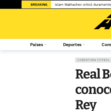
BREAKING
Islam Makhachev criticó duramente
Jesús Castillo: «La ‘U’ ha demostra
Salah ya tiene nuevo equipo: el Tr
El adiós de Nahuel Molina abre la 
Miguel Trauco: «No creo que me rec
Países
Deportes
Comp
Sporting Cristal: Colombiano Cuesta
Federico Girotti: «Hubo discusione
«No está bueno estar en un contein
COBERTURA FÚTBOL
Mudryk vuelve a los terrenos de ju
Real B
Sale a la luz el cartel de WOW 32 S
conoce
Rey