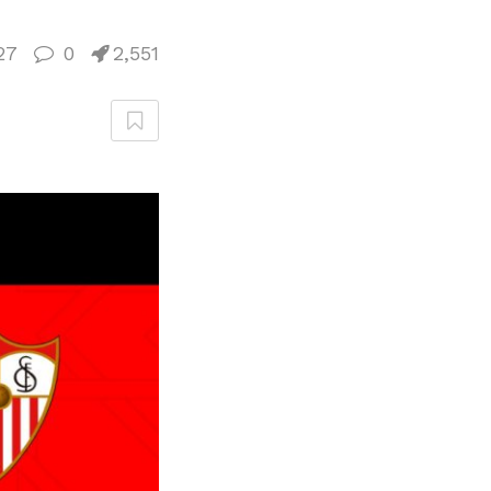
27
0
2,551