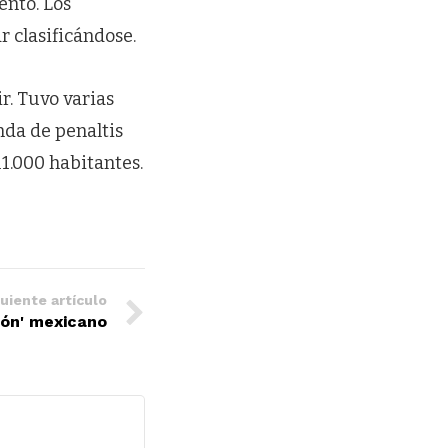
ento. Los
r clasificándose.
r. Tuvo varias
nda de penaltis
1.000 habitantes.
uiente artículo
eón' mexicano