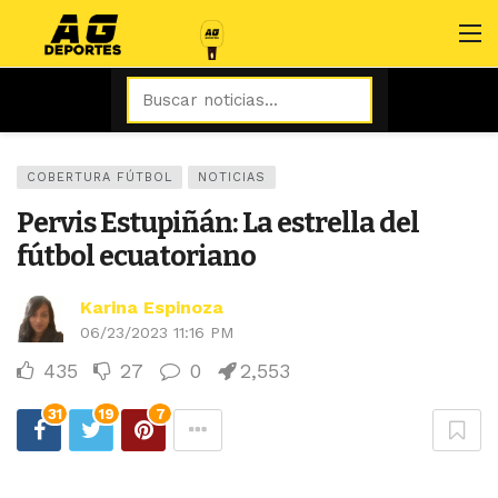
COBERTURA FÚTBOL
NOTICIAS
Pervis Estupiñán: La estrella del
fútbol ecuatoriano
Karina Espinoza
06/23/2023 11:16 PM
435
27
0
2,553
31
19
7