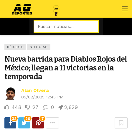
BÉISBOL
NOTICIAS
Nueva barrida para Diablos Rojos del
México; llegan a 11 victorias en la
temporada
Alan Olvera
05/02/2025 12:45 PM
448
27
0
2,629
32
20
7