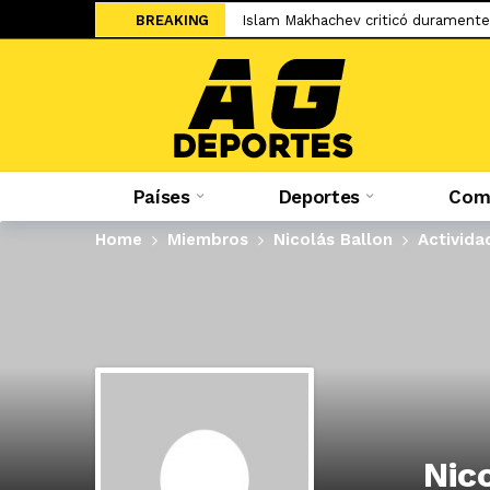
BREAKING
Islam Makhachev criticó duramente
Jesús Castillo: «La ‘U’ ha demostra
Salah ya tiene nuevo equipo: el Tr
El adiós de Nahuel Molina abre la 
Miguel Trauco: «No creo que me rec
Países
Deportes
Comp
Sporting Cristal: Colombiano Cuesta
Federico Girotti: «Hubo discusione
Home
Miembros
Nicolás Ballon
Activida
«No está bueno estar en un contein
Mudryk vuelve a los terrenos de ju
Sale a la luz el cartel de WOW 32 S
Nic