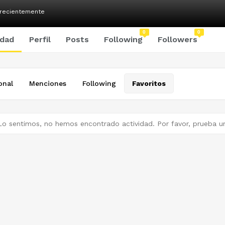
 recientemente
0
0
idad
Perfil
Posts
Following
Followers
onal
Menciones
Following
Favoritos
Lo sentimos, no hemos encontrado actividad. Por favor, prueba un 