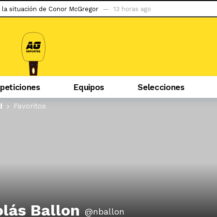
 la situación de Conor McGregor
13 horas ago
do ser capaz de llegar al tetracampeonato»
1 día ago
abzonspor
1 día ago
puerta a la gran apuesta de Simeone
2 días ago
iban mal, la hinchada me tiene cariño»
2 días ago
eticiones
Equipos
Selecciones
 podría debutar en Liga 1 ante la ‘U’
2 días ago
s con Pablo Guede y hasta pensé en irme»
2 días ago
d
Favoritos
er…»: uno de los marginados en River rompió el silencio
2 días ag
ego tras 2 años de sanción
2 días ago
evilla
12 horas ago
olás Ballon
@nballon