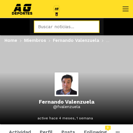
Home
Miembros
Fernando Valenzuela
Actividad
Fernando Valenzuela
@fvalenzuela
active hace 4 meses, 1 semana
0
Actividad
Perfil
Posts
Following