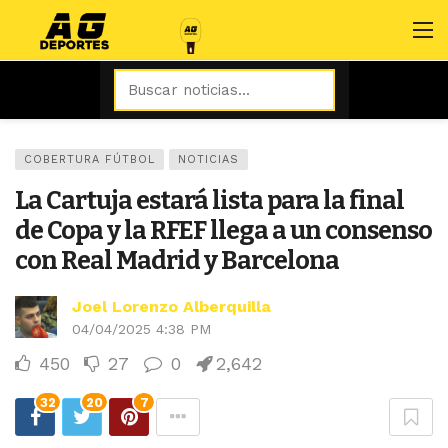
COBERTURA FÚTBOL
NOTICIAS
La Cartuja estará lista para la final
de Copa y la RFEF llega a un consenso
con Real Madrid y Barcelona
Joel Lorenzo Alberquilla
04/04/2025 4:38 PM
450
27
0
2,642
32
20
7