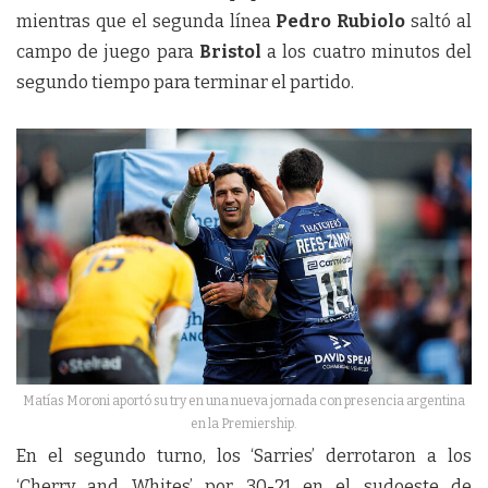
mientras que el segunda línea
Pedro
Rubiolo
saltó al
campo de juego para
Bristol
a los cuatro minutos del
segundo tiempo para terminar el partido.
Matías Moroni aportó su try en una nueva jornada con presencia argentina
en la Premiership.
En el segundo turno, los ‘Sarries’ derrotaron a los
‘Cherry and Whites’ por 30-21 en el sudoeste de