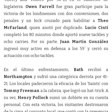
Inglaterra.
Owen
Farrell
fue gran partícipe para la
victoria de los londinenses con dos conversiones, dos
penales y un kick cruzado para habilitar a
Theo
McFarland
, quien anotó por duplicado.
Lucio
Cinti
completó los 80 minutos donde aportó nueve tackles y
ocho carries. Por su parte,
Juan
Martín
González
ingresó muy activo en defensa a los 59´ y cerró su
actuación con ocho tackles.
En el último enfrentamiento
,
Bath
recibió a
Northampton
y sufrió una categórica derrota por 41-
21. Los locales padecieron la eficacia de los ‘Saints’ con
Tommy
Freeman
a la cabeza, que logró un hat-trick. A
su vez,
Henry
Pollock
sumó un doblete en su cuenta
personal. Con esta victoria, los visitantes destronaron
de la cima al conjunto local, que contó con la presencia