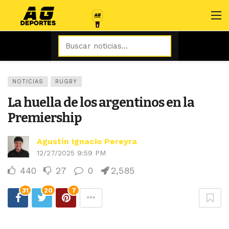
NOTICIAS
RUGBY
La huella de los argentinos en la
Premiership
Agustín Ignacio Pereyra
12/27/2025 9:59 PM
440
27
0
2,585
31
20
7