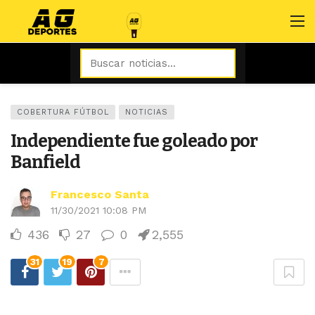
COBERTURA FÚTBOL
NOTICIAS
Independiente fue goleado por
Banfield
Francesco Santa
11/30/2021 10:08 PM
436
27
0
2,555
31
19
7