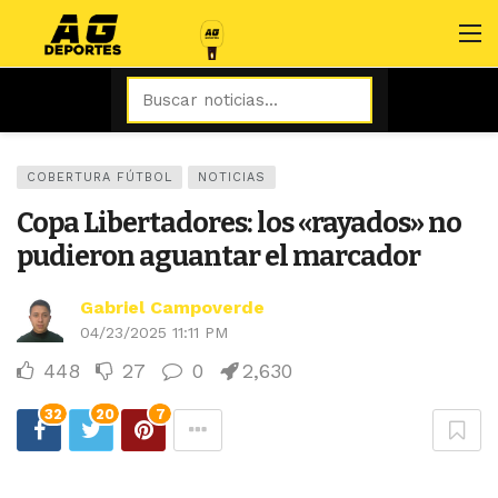
COBERTURA FÚTBOL
NOTICIAS
Copa Libertadores: los «rayados» no
pudieron aguantar el marcador
Gabriel Campoverde
04/23/2025 11:11 PM
448
27
0
2,630
32
20
7