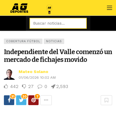
COBERTURA FÚTBOL
NOTICIAS
Independiente del Valle comenzó un
mercado de fichajes movido
Mateo Solano
01/06/2026 10:02 AM
442
27
0
2,593
31
20
7