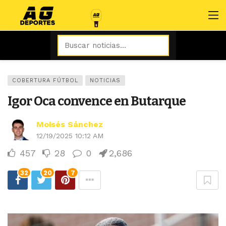
COBERTURA FÚTBOL
NOTICIAS
Igor Oca convence en Butarque
Moisés Sánchez
12/19/2025 10:12 AM
457
28
0
2,686
32
20
7