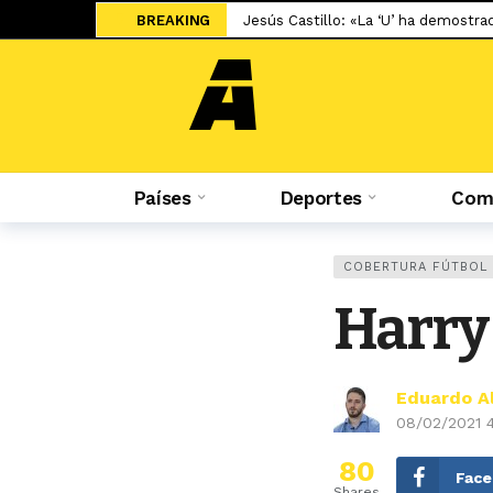
BREAKING
Jesús Castillo: «La ‘U’ ha demostra
Salah ya tiene nuevo equipo: el Tr
El adiós de Nahuel Molina abre la 
Miguel Trauco: «No creo que me rec
Sporting Cristal: Colombiano Cuesta
Países
Deportes
Comp
Federico Girotti: «Hubo discusione
«No está bueno estar en un contein
Mudryk vuelve a los terrenos de ju
COBERTURA FÚTBOL
Universitario alistaría el retorno de
Harry
Islam Makhachev criticó duramente
Eduardo A
08/02/2021 
80
Fac
Shares