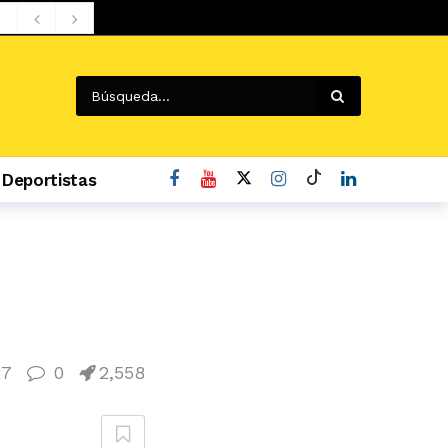
Deportistas
o
27
0
2,558