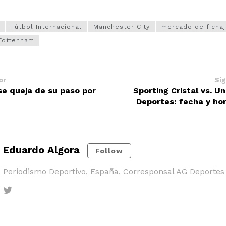
Fútbol Internacional
Manchester City
mercado de ficha
Tottenham
or
Sig
 se queja de su paso por
Sporting Cristal vs. Un
Deportes: fecha y hor
Eduardo Algora
Follow
Periodismo Deportivo, España, Corresponsal AG Deportes