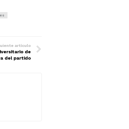
jes
uiente artículo
iversitario de
a del partido