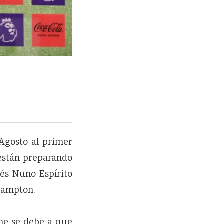
Agosto al primer
están preparando
ués Nuno Espírito
rhampton.
ane se debe a que