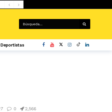
Deportistas
o
27
0
2,566