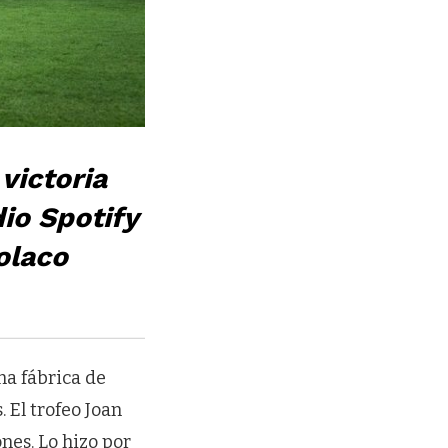
victoria
io Spotify
olaco
na fábrica de
. El trofeo Joan
ones. Lo hizo por