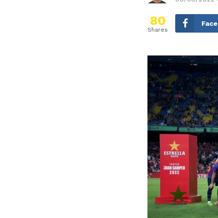
80
Fac
Shares