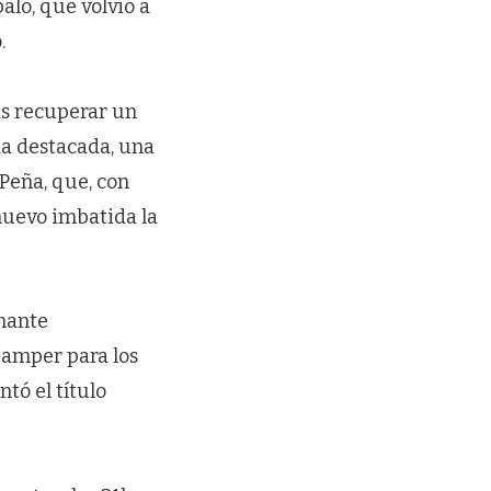
alo, que volvió a
.
ras recuperar un
da destacada, una
Peña, que, con
 nuevo imbatida la
onante
Gamper para los
tó el título