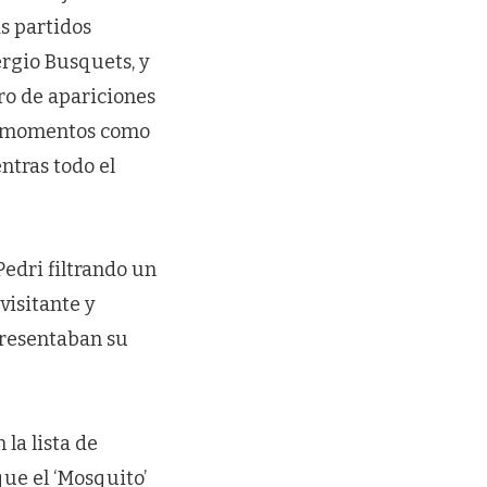
ás partidos
ergio Busquets, y
ro de apariciones
res momentos como
tras todo el
Pedri filtrando un
visitante y
presentaban su
la lista de
ue el ‘Mosquito’