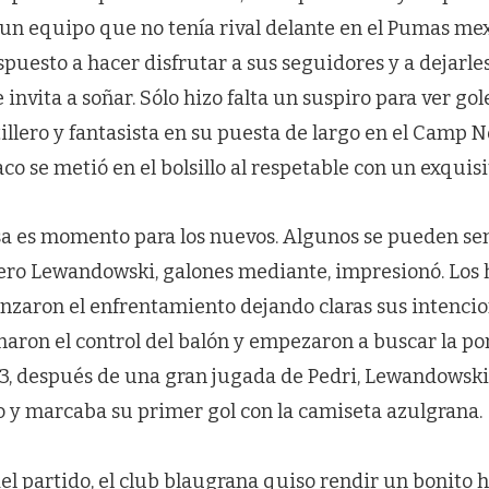
n un equipo que no tenía rival delante en el Pumas mex
spuesto a hacer disfrutar a sus seguidores y a dejarle
invita a soñar. Sólo hizo falta un suspiro para ver gol
llero y fantasista en su puesta de largo en el Camp N
co se metió en el bolsillo al respetable con un exquisi
asa es momento para los nuevos. Algunos se pueden se
ro Lewandowski, galones mediante, impresionó. Los
aron el enfrentamiento dejando claras sus intencio
ron el control del balón y empezaron a buscar la port
o 3, después de una gran jugada de Pedri, Lewandowski
 y marcaba su primer gol con la camiseta azulgrana.
del partido, el club blaugrana quiso rendir un bonito