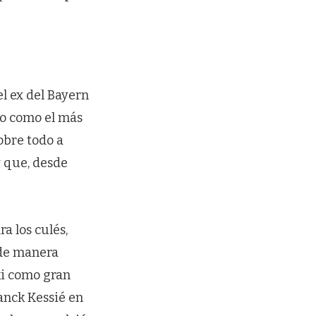
el ex del Bayern
do como el más
sobre todo a
y que, desde
a los culés,
 de manera
ki como gran
ranck Kessié en