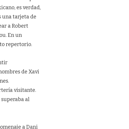
icano, es verdad,
s una tarjeta de
ear a Robert
ou. En un
to repertorio.
ntir
 hombres de Xavi
nes.
ería visitante.
 superaba al
 homenaje a Dani