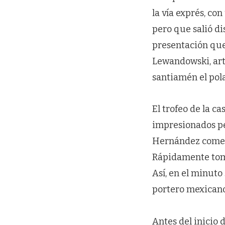
la vía exprés, co
pero que salió di
presentación que 
Lewandowski, arti
santiamén el pola
El trofeo de la c
impresionados pe
Hernández comenz
Rápidamente toma
Así, en el minut
portero mexicano
Antes del inicio 