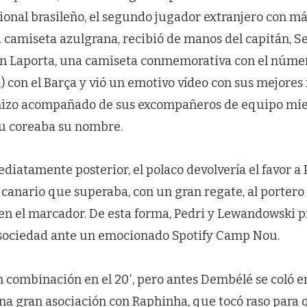
cional brasileño, el segundo jugador extranjero con m
 camiseta azulgrana, recibió de manos del capitán, S
oan Laporta, una camiseta conmemorativa con el núme
31) con el Barça y vió un emotivo vídeo con sus mejo
 hizo acompañado de sus excompañeros de equipo mien
u coreaba su nombre.
diatamente posterior, el polaco devolvería el favor a 
 canario que superaba, con un gran regate, al portero 
0 en el marcador. De esta forma, Pedri y Lewandowski 
 sociedad ante un emocionado Spotify Camp Nou.
combinación en el 20′, pero antes Dembélé se coló en 
na gran asociación con Raphinha, que tocó raso para q