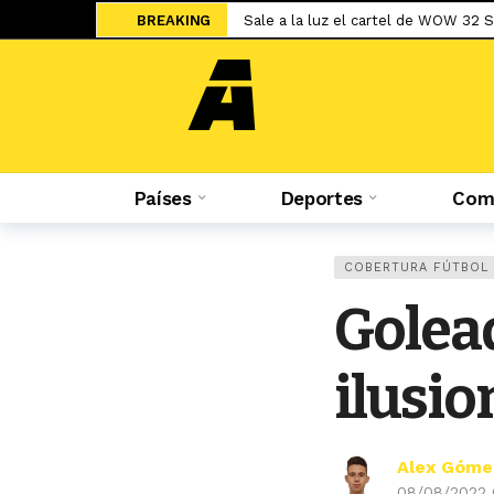
BREAKING
Sale a la luz el cartel de WOW 32 S
Islam Makhachev criticó duramente
Jesús Castillo: «La ‘U’ ha demostra
Salah ya tiene nuevo equipo: el Tr
El adiós de Nahuel Molina abre la 
Países
Deportes
Comp
Miguel Trauco: «No creo que me rec
Sporting Cristal: Colombiano Cuesta
Federico Girotti: «Hubo discusione
COBERTURA FÚTBOL
«No está bueno estar en un contein
Golea
Una final adelantada: Universitario 
ilusio
Alex Góme
08/08/2022 