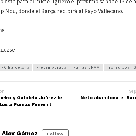
o listo para el inicio liguero el próximo sábado 13 de a
p Nou, donde el Barça recibirá al Rayo Vallecano.
na
omezse
FC Barcelona
Pretemporada
Pumas UNAM
Trofeu Joan 
or
Sig
eiro y Gabriela Juárez le
Neto abandona el Bar
tos a Pumas Femenil
Alex Gómez
Follow