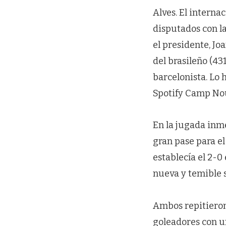
Alves. El interna
disputados con la
el presidente, J
del brasileño (4
barcelonista. Lo
Spotify Camp No
En la jugada inme
gran pase para el
establecía el 2-
nueva y temible
Ambos repitieron 
goleadores con u