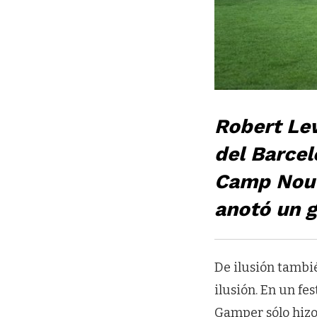
Robert Lew
del Barcel
Camp Nou 
anotó un g
De ilusión tambié
ilusión. En un fe
Gamper sólo hizo 