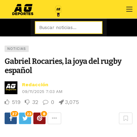
NOTICIAS
Gabriel Rocaries, la joya del rugby
español
Redacción
09/11/2025 7:03 AM
519
32
0
3,075
37
23
8