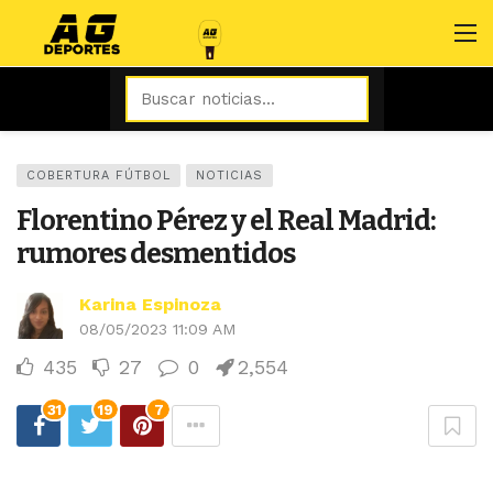
COBERTURA FÚTBOL
NOTICIAS
Florentino Pérez y el Real Madrid:
rumores desmentidos
Karina Espinoza
08/05/2023 11:09 AM
435
27
0
2,554
31
19
7