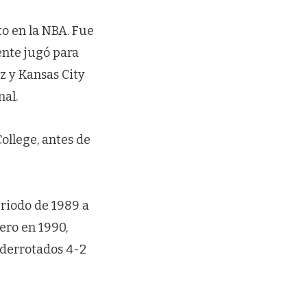
to en la NBA. Fue
ente jugó para
z y Kansas City
nal.
llege, antes de
eriodo de 1989 a
mero en 1990,
n derrotados 4-2