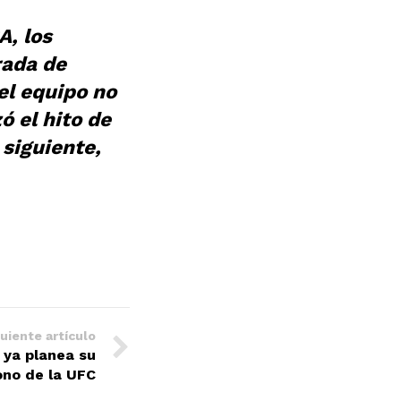
A, los
rada de
el equipo no
ó el hito de
 siguiente,
uiente artículo
ya planea su
ono de la UFC