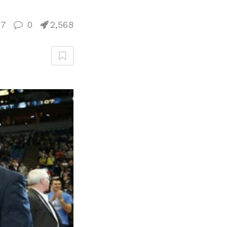
27
0
2,568