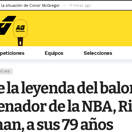
 la situación de Conor McGregor
11 horas ago
do ser capaz de llegar al tetracampeonato»
1 día ago
abzonspor
1 día ago
puerta a la gran apuesta de Simeone
2 días ago
iban mal, la hinchada me tiene cariño»
2 días ago
eticiones
Equipos
Selecciones
 podría debutar en Liga 1 ante la ‘U’
2 días ago
s con Pablo Guede y hasta pensé en irme»
2 días ago
er…»: uno de los marginados en River rompió el silencio
2 días ag
ICIAS
ego tras 2 años de sanción
2 días ago
e la leyenda del bal
evilla
10 horas ago
enador de la NBA, R
n, a sus 79 años