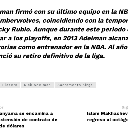
lman firmó con su último equipo en la NB
mberwolves, coincidiendo con la tempo
cky Rubio. Aunque durante este periodo 
car a los playoffs, en 2013 Adelman alcanz
torias como entrenador en la NBA. Al año
ció su retiro definitivo de la liga.
l Blazers
Rick Adelman
Sacramento Kings
or
Sig
anyama se encamina a
Islam Makhachev 
extensión de contrato de
regreso al octág
 de dólares