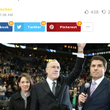
ánchez
438
7:36 AM
31
19
7
ebook
Twitter
Pinterest