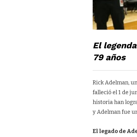
El legenda
79 años
Rick Adelman, uno
falleció el 1 de 
historia han logr
y Adelman fue uno
El legado de A