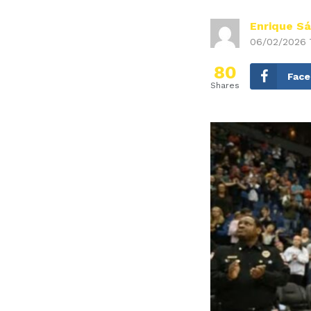
Enrique S
06/02/2026 
80
Fac
Shares