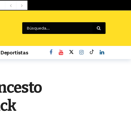
Deportistas
o
oncesto
ick