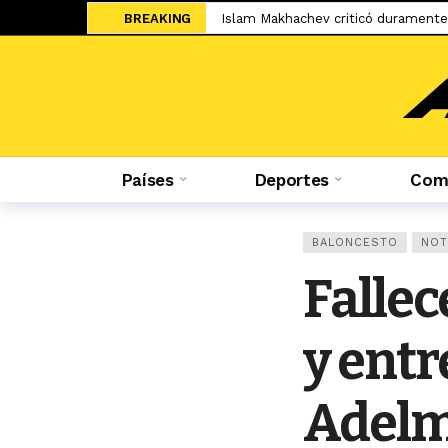
BREAKING
Islam Makhachev criticó duramente
Jesús Castillo: «La ‘U’ ha demostra
Salah ya tiene nuevo equipo: el Tr
El adiós de Nahuel Molina abre la 
Miguel Trauco: «No creo que me rec
Países
Deportes
Comp
Sporting Cristal: Colombiano Cuesta
Federico Girotti: «Hubo discusione
«No está bueno estar en un contein
BALONCESTO
NOT
Mudryk vuelve a los terrenos de ju
Fallec
Sale a la luz el cartel de WOW 32 S
y entr
Adelma