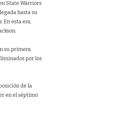
den State Warriors
llegada hasta su
 En esta era,
ackson.
En su primera
liminados por los
posición de la
er en el séptimo