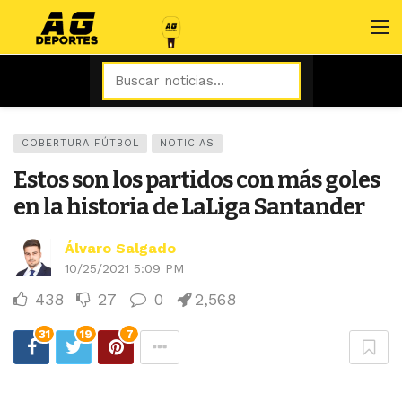
COBERTURA FÚTBOL
NOTICIAS
Estos son los partidos con más goles
en la historia de LaLiga Santander
Álvaro Salgado
10/25/2021 5:09 PM
438
27
0
2,568
31
19
7